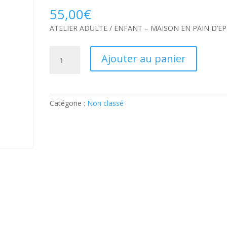
55,00
€
ATELIER ADULTE / ENFANT – MAISON EN PAIN D’EP
quantité
Ajouter au panier
de
ATELIER
ADULTE
/
Catégorie :
Non classé
ENFANT
–
MAISON
EN
PAIN
D’EPICES:
Ticket