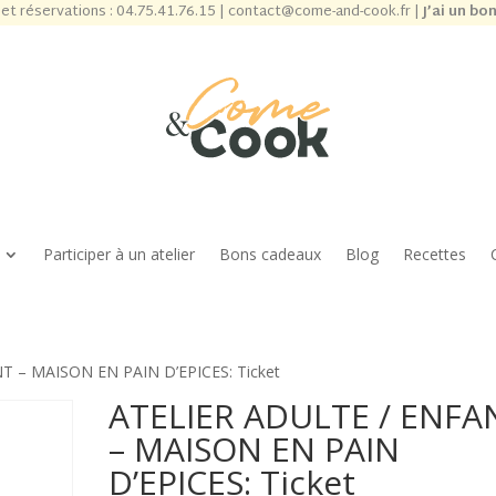
et réservations :
04.75.41.76.15
|
contact@come-and-cook.fr
|
J’ai un bo
Participer à un atelier
Bons cadeaux
Blog
Recettes
T – MAISON EN PAIN D’EPICES: Ticket
ATELIER ADULTE / ENFA
– MAISON EN PAIN
D’EPICES: Ticket