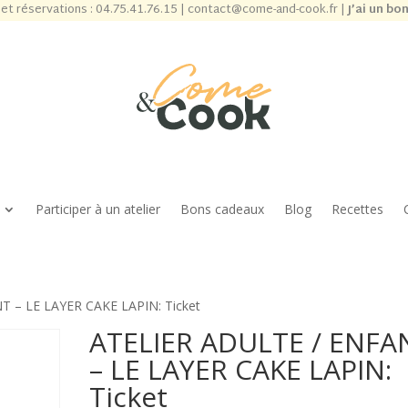
et réservations :
04.75.41.76.15
|
contact@come-and-cook.fr
|
J’ai un bo
Participer à un atelier
Bons cadeaux
Blog
Recettes
T – LE LAYER CAKE LAPIN: Ticket
ATELIER ADULTE / ENFA
– LE LAYER CAKE LAPIN:
Ticket