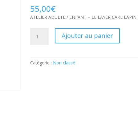
55,00
€
ATELIER ADULTE / ENFANT – LE LAYER CAKE LAPIN
quantité
Ajouter au panier
de
ATELIER
ADULTE
/
Catégorie :
Non classé
ENFANT
–
LE
LAYER
CAKE
LAPIN:
Ticket