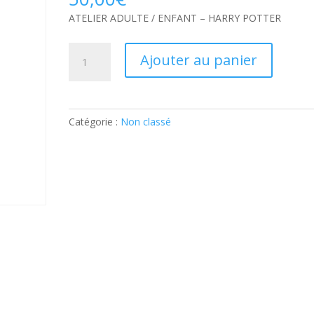
ATELIER ADULTE / ENFANT – HARRY POTTER
quantité
Ajouter au panier
de
ATELIER
ADULTE
/
Catégorie :
Non classé
ENFANT
–
HARRY
POTTER:
Ticket