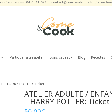
et réservations :
04.75.41.76.15
|
contact@come-and-cook.fr
|
J’ai un bo
Participer à un atelier
Bons cadeaux
Blog
Recettes
T – HARRY POTTER: Ticket
ATELIER ADULTE / ENFA
– HARRY POTTER: Ticket
50,00
€