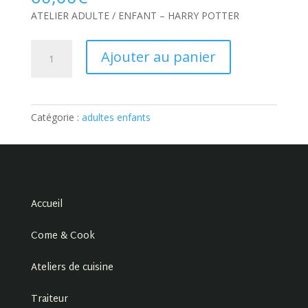
ATELIER ADULTE / ENFANT – HARRY POTTER
quantité
Ajouter au panier
de
ATELIER
ADULTE
/
Catégorie :
adultes enfants
ENFANT
–
HARRY
POTTER:
Ticket
Accueil
Come & Cook
Ateliers de cuisine
Traiteur