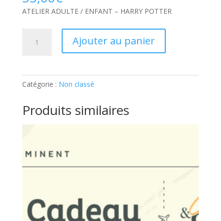
ATELIER ADULTE / ENFANT – HARRY POTTER
quantité
Ajouter au panier
de
ATELIER
ADULTE
/
Catégorie :
Non classé
ENFANT
–
Produits similaires
HARRY
POTTER:
Ticket