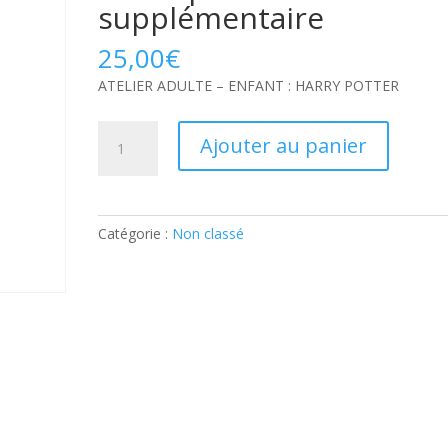
supplémentaire
25,00
€
ATELIER ADULTE – ENFANT : HARRY POTTER
quantité
Ajouter au panier
de
ATELIER
ADULTE
–
Catégorie :
Non classé
ENFANT
:
HARRY
POTTER:
Participant
supplémentaire