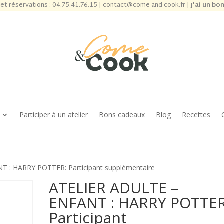
et réservations :
04.75.41.76.15
|
contact@come-and-cook.fr
|
J’ai un bo
Participer à un atelier
Bons cadeaux
Blog
Recettes
 : HARRY POTTER: Participant supplémentaire
ATELIER ADULTE –
ENFANT : HARRY POTTER
Participant