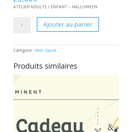
ATELIER ADULTE / ENFANT – HALLOWEEN
quantité
Ajouter au panier
de
ATELIER
ADULTE
/
Catégorie :
Non classé
ENFANT
–
Produits similaires
HALLOWEEN:
Part
supplémentaire