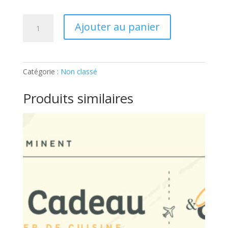
quantité
Ajouter au panier
de
ATELIER
ADULTE
–
Catégorie :
Non classé
CAFE
GOURMAND:
Produits similaires
Ticket