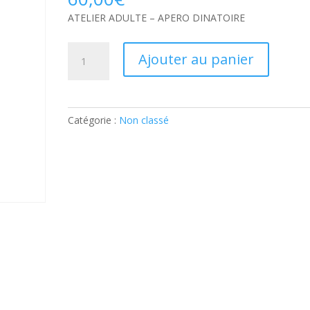
ATELIER ADULTE – APERO DINATOIRE
quantité
Ajouter au panier
de
ATELIER
ADULTE
–
Catégorie :
Non classé
APERO
DINATOIRE:
Ticket