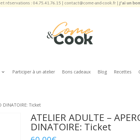
et réservations :
04.75.41.76.15
|
contact@come-and-cook.fr
|
J’ai un bo
Participer à un atelier
Bons cadeaux
Blog
Recettes
 DINATOIRE: Ticket
ATELIER ADULTE – APER
DINATOIRE: Ticket
60,00
€