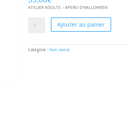
ATELIER ADULTE – APERO D’HALLOWEEN
quantité
Ajouter au panier
de
ATELIER
ADULTE
–
Catégorie :
Non classé
APERO
D’HALLOWEEN:
Ticket