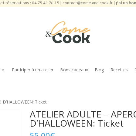
et réservations :
04.75.41.76.15
|
contact@come-and-cook.fr
|
J’ai un bo
Participer à un atelier
Bons cadeaux
Blog
Recettes
O D’HALLOWEEN: Ticket
ATELIER ADULTE – APER
D’HALLOWEEN: Ticket
55,00
€