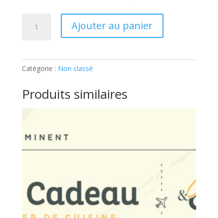
quantité
Ajouter au panier
de
ATELIER
ADULTE
–
Catégorie :
Non classé
APERO
ASIATIQUE:
Produits similaires
Ticket