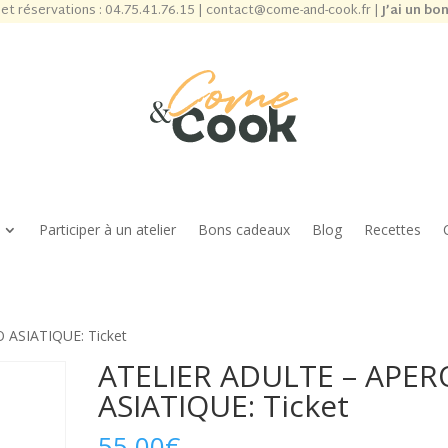
et réservations :
04.75.41.76.15
|
contact@come-and-cook.fr
|
J’ai un bo
Participer à un atelier
Bons cadeaux
Blog
Recettes
 ASIATIQUE: Ticket
ATELIER ADULTE – APER
ASIATIQUE: Ticket
55,00
€