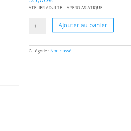
ATELIER ADULTE – APERO ASIATIQUE
quantité
Ajouter au panier
de
ATELIER
ADULTE
–
Catégorie :
Non classé
APERO
ASIATIQUE:
Ticket