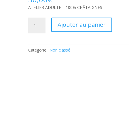
ATELIER ADULTE – 100% CHÂTAIGNES
quantité
Ajouter au panier
de
ATELIER
ADULTE
–
Catégorie :
Non classé
100%
CHÂTAIGNES:
Ticket