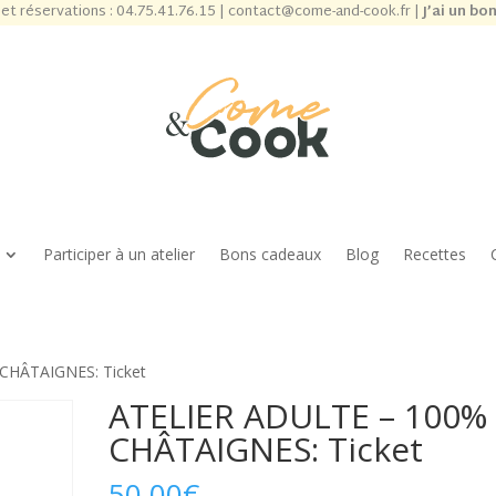
et réservations :
04.75.41.76.15
|
contact@come-and-cook.fr
|
J’ai un bo
Participer à un atelier
Bons cadeaux
Blog
Recettes
CHÂTAIGNES: Ticket
ATELIER ADULTE – 100%
CHÂTAIGNES: Ticket
50,00
€