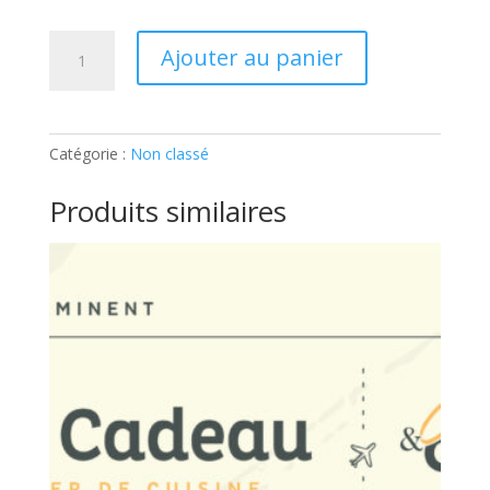
quantité
Ajouter au panier
de
ATELIER
ADOS
–
Catégorie :
Non classé
VIVA
ITALIA:
Produits similaires
Ticket