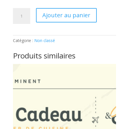
quantité
Ajouter au panier
de
ATELIER
ADOS
–
Catégorie :
Non classé
GOÛTER
USA:
Produits similaires
Ticket