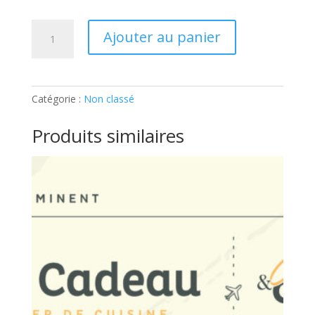
quantité
Ajouter au panier
de
ATELIER
ADOS
–
Catégorie :
Non classé
100%
USA:
Produits similaires
Ticket