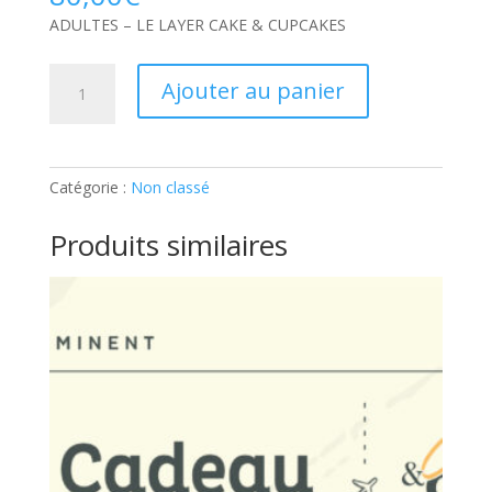
ADULTES – LE LAYER CAKE & CUPCAKES
quantité
Ajouter au panier
de
ADULTES
–
LE
Catégorie :
Non classé
LAYER
CAKE
Produits similaires
&
CUPCAKES:
Ticket