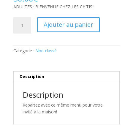
ADULTES : BIENVENUE CHEZ LES CH’TIS !
quantité
Ajouter au panier
de
ADULTES
:
BIENVENUE
Catégorie :
Non classé
CHEZ
LES
CH’TIS
!:
Description
Part
supplémentaire
Description
Repartez avec ce même menu pour votre
invité à la maison!