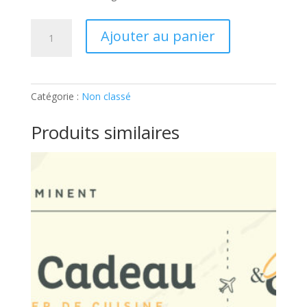
quantité
Ajouter au panier
de
Adulte
–
Le
Catégorie :
Non classé
fromage
nous
Produits similaires
fait
fondre:
Ticket