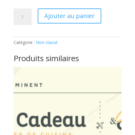
quantité
Ajouter au panier
de
ADULTE
–
LE
Catégorie :
Non classé
BATCH
COOKING:
Produits similaires
Ticket