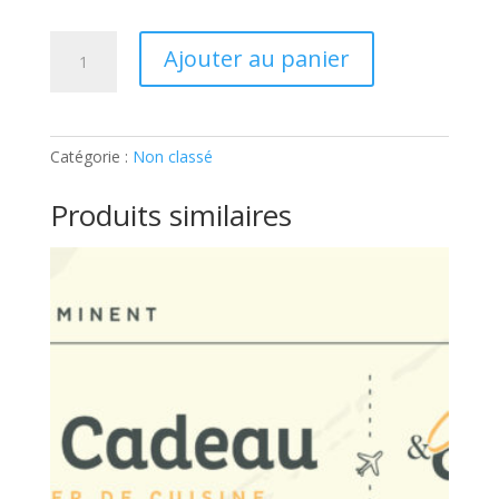
quantité
Ajouter au panier
de
ADULTE
–
LA
Catégorie :
Non classé
TERRINE
DE
Produits similaires
FOIE
GRAS:
Ticket