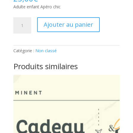
Adulte enfant Apéro chic
quantité
Ajouter au panier
de
Adulte
enfant
Apéro
Catégorie :
Non classé
chic:
Participant
Produits similaires
supplémentaire