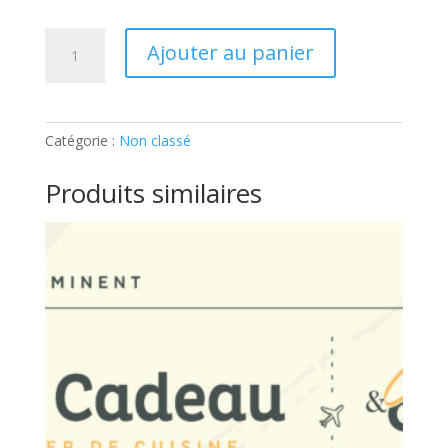
quantité
Ajouter au panier
de
ADULTE
–
APERITIF
Catégorie :
Non classé
DE
FÊTES:
Produits similaires
Ticket