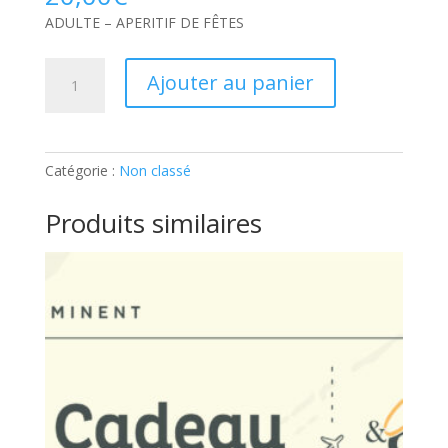
ADULTE – APERITIF DE FÊTES
quantité
Ajouter au panier
de
ADULTE
–
APERITIF
Catégorie :
Non classé
DE
FÊTES:
Produits similaires
Part
supplémentaire