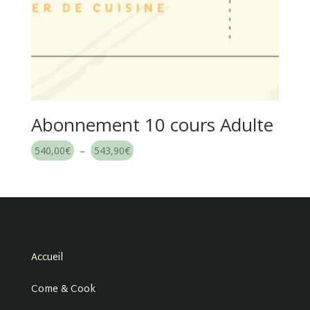
Abonnement 10 cours Adulte
Plage
540,00
€
–
543,90
€
de
prix :
540,00€
à
543,90€
Accueil
Come & Cook