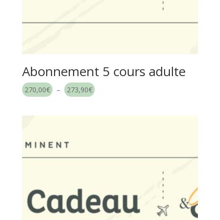
Abonnement 5 cours adulte
Plage
270,00
€
–
273,90
€
de
prix :
270,00€
à
273,90€