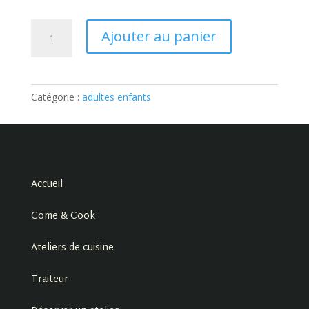
quantité
Ajouter au panier
de
ADULTE
–
100%
Catégorie :
adultes enfants
CHÂTAIGNES:
Ticket
Accueil
Come & Cook
Ateliers de cuisine
Traiteur