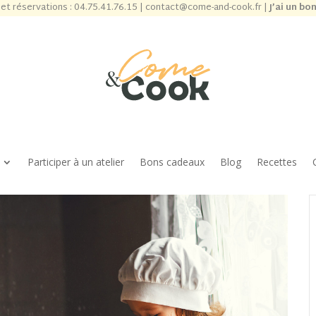
et réservations :
04.75.41.76.15
|
contact@come-and-cook.fr
|
J’ai un bo
Participer à un atelier
Bons cadeaux
Blog
Recettes