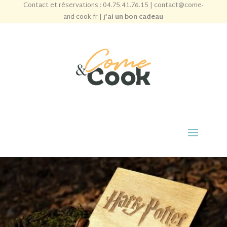
Contact et réservations :
04.75.41.76.15
|
contact@come-
and-cook.fr
|
J’ai un bon cadeau