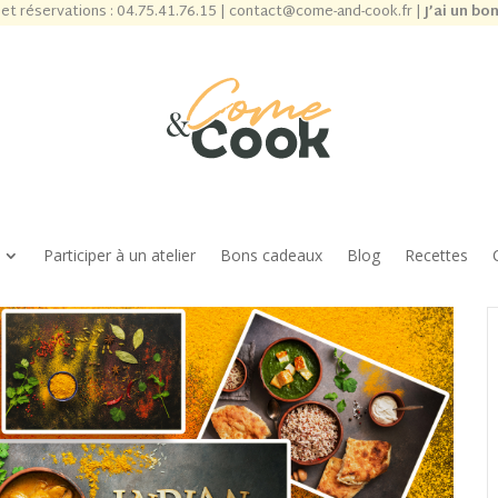
et réservations :
04.75.41.76.15
|
contact@come-and-cook.fr
|
J’ai un bo
Participer à un atelier
Bons cadeaux
Blog
Recettes