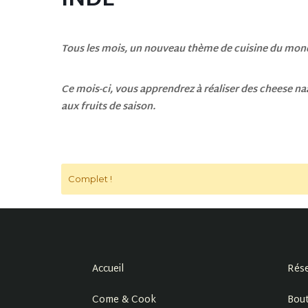
INDE
Tous les mois, un nouveau thème de cuisine du mond
Ce mois-ci, v
ous apprendrez à réaliser des cheese na
aux fruits de saison.
Complet !
Accueil
Rése
Come & Cook
Bout