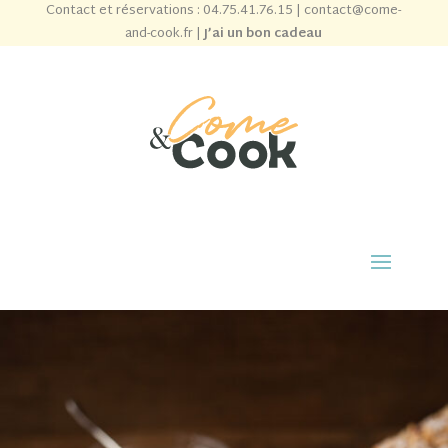
Contact et réservations :
04.75.41.76.15
|
contact@come-
and-cook.fr
|
J’ai un bon cadeau