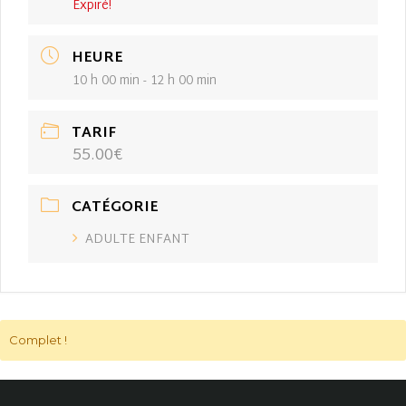
Expiré!
HEURE
10 h 00 min - 12 h 00 min
TARIF
55.00€
CATÉGORIE
ADULTE ENFANT
Complet !