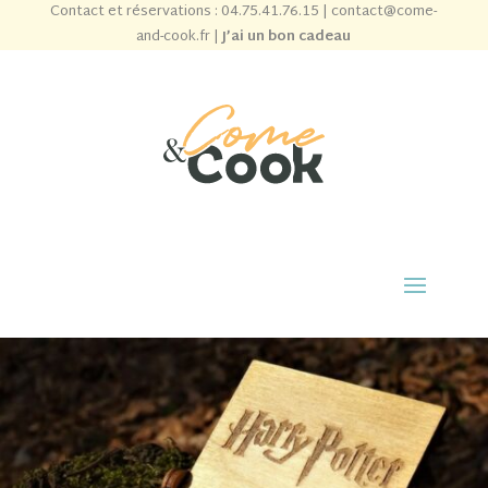
Contact et réservations :
04.75.41.76.15
|
contact@come-
and-cook.fr
|
J’ai un bon cadeau