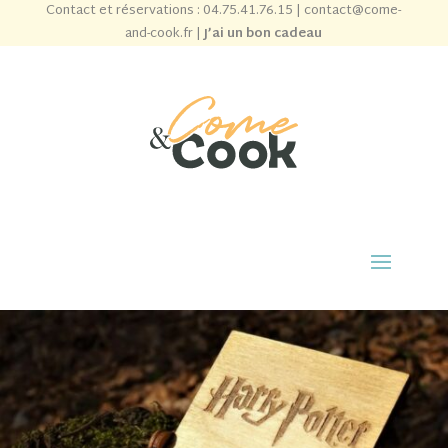
Contact et réservations :
04.75.41.76.15
|
contact@come-
and-cook.fr
|
J’ai un bon cadeau