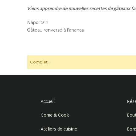
Viens apprendre de nouvelles recettes de gâteaux faci
Napolitain
Gâteau renversé à l’ananas
Complet !
Accueil
Rése
Come & Cook
Bout
Ateliers de cuisine
Bon