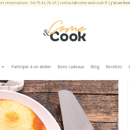
et réservations :
04.75.41.76.15
|
contact@come-and-cook.fr
|
J’ai un bo
Participer à un atelier
Bons cadeaux
Blog
Recettes