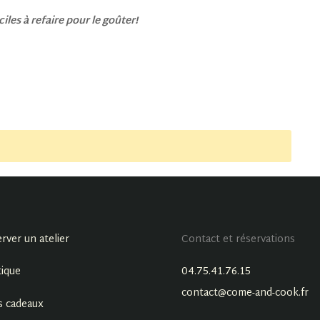
les à refaire pour le goûter!
rver un atelier
Contact et réservations
ique
04.75.41.76.15
contact@come-and-cook.fr
s cadeaux