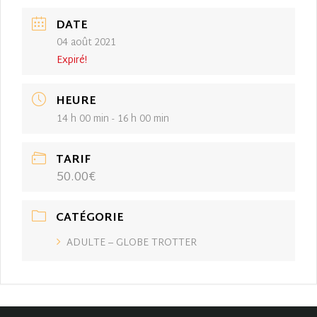
DATE
04 août 2021
Expiré!
HEURE
14 h 00 min - 16 h 00 min
TARIF
50.00€
CATÉGORIE
ADULTE – GLOBE TROTTER