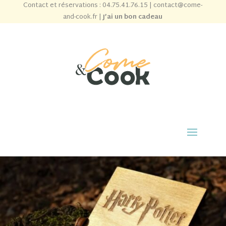
Contact et réservations :
04.75.41.76.15
|
contact@come-
and-cook.fr
|
J’ai un bon cadeau