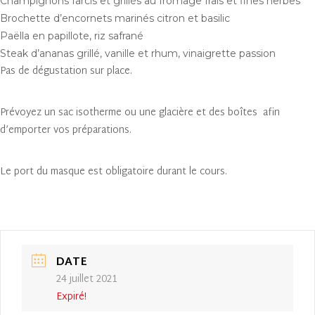
Champignons farcis et grillés au fromage frais et fines herbes
Brochette d’encornets marinés citron et basilic
Paëlla en papillote, riz safrané
Steak d’ananas grillé, vanille et rhum, vinaigrette passion
Pas de dégustation sur place.
Prévoyez un sac isotherme ou une glacière et des boîtes afin
d’emporter vos préparations.
Le port du masque est obligatoire durant le cours.
DATE
24 juillet 2021
Expiré!