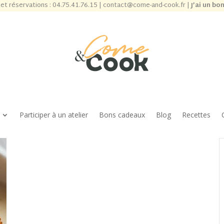
et réservations :
04.75.41.76.15
|
contact@come-and-cook.fr
|
J’ai un bo
Participer à un atelier
Bons cadeaux
Blog
Recettes