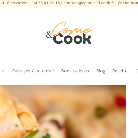
et réservations :
04.75.41.76.15
|
contact@come-and-cook.fr
|
J’ai un bo
Participer à un atelier
Bons cadeaux
Blog
Recettes