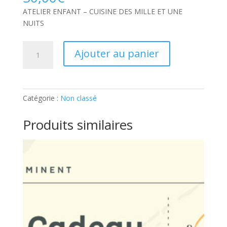
ATELIER ENFANT – CUISINE DES MILLE ET UNE
NUITS
quantité
Ajouter au panier
de
ATELIER
ENFANT
–
Catégorie :
Non classé
CUISINE
DES
Produits similaires
MILLE
ET
UNE
NUITS:
Ticket