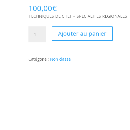
100,00
€
TECHNIQUES DE CHEF – SPECIALITES REGIONALES
quantité
Ajouter au panier
de
TECHNIQUES
DE
CHEF
Catégorie :
Non classé
–
SPECIALITES
REGIONALES:
Ticket