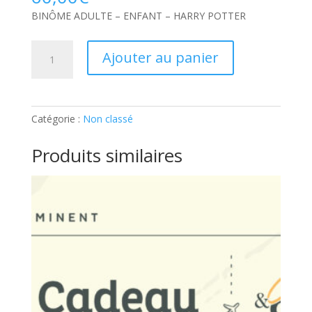
BINÔME ADULTE – ENFANT – HARRY POTTER
quantité
Ajouter au panier
de
BINÔME
ADULTE
–
Catégorie :
Non classé
ENFANT
–
Produits similaires
HARRY
POTTER:
Ticket