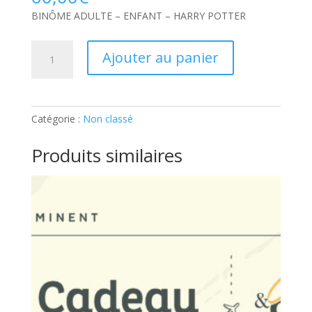
BINÔME ADULTE – ENFANT – HARRY POTTER
quantité
Ajouter au panier
de
BINÔME
ADULTE
–
Catégorie :
Non classé
ENFANT
–
Produits similaires
HARRY
POTTER:
Ticket