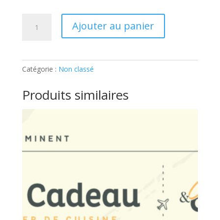
quantité
Ajouter au panier
de
ATELIER
ENFANT
–
Catégorie :
Non classé
HARRY
POTTER:
Produits similaires
Ticket