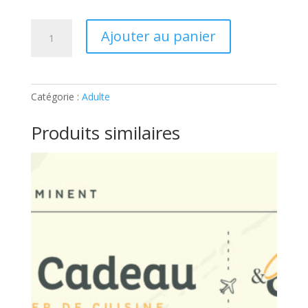
quantité
Ajouter au panier
de
ATELIER
ADULTE
–
Catégorie :
Adulte
SUSHIS
ET
Produits similaires
MAKIS:
Ticket