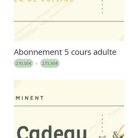
Abonnement 5 cours adulte
Plage
270,00
€
–
273,90
€
de
prix :
270,00€
à
273,90€