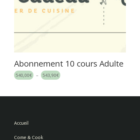
Abonnement 10 cours Adulte
Plage
540,00
€
–
543,90
€
de
prix :
540,00€
à
543,90€
Accueil
Come & Cook