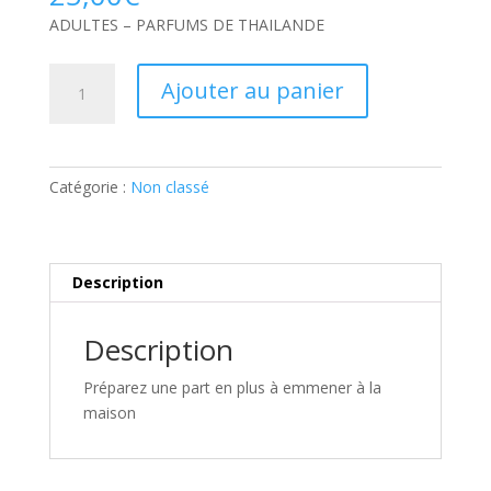
ADULTES – PARFUMS DE THAILANDE
quantité
Ajouter au panier
de
ADULTES
–
PARFUMS
Catégorie :
Non classé
DE
THAILANDE:
Part
supplémentaire
Description
Description
Préparez une part en plus à emmener à la
maison