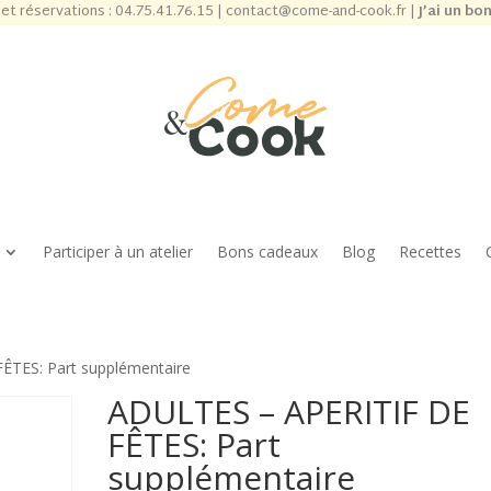
et réservations :
04.75.41.76.15
|
contact@come-and-cook.fr
|
J’ai un bo
Participer à un atelier
Bons cadeaux
Blog
Recettes
ÊTES: Part supplémentaire
ADULTES – APERITIF DE
FÊTES: Part
supplémentaire