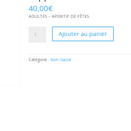
40,00
€
ADULTES – APERITIF DE FÊTES
quantité
Ajouter au panier
de
ADULTES
–
APERITIF
Catégorie :
Non classé
DE
FÊTES:
Part
supplémentaire