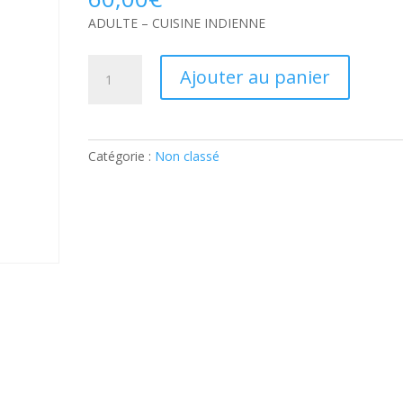
ADULTE – CUISINE INDIENNE
quantité
Ajouter au panier
de
ADULTE
–
CUISINE
Catégorie :
Non classé
INDIENNE:
Ticket