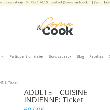
et réservations :
04.75.41.76.15
|
contact@come-and-cook.fr
|
J’ai un bo
Participer à un atelier
Bons cadeaux
Blog
Recettes
NE: Ticket
ADULTE – CUISINE
INDIENNE: Ticket
60,00
€