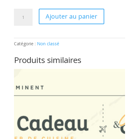
quantité
Ajouter au panier
de
ADULTE
–
BIENVENUE
Catégorie :
Non classé
CHEZ
LES
Produits similaires
CH’TIS
!:
Ticket