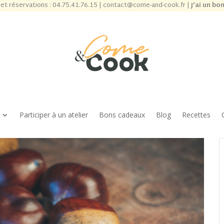
et réservations :
04.75.41.76.15
|
contact@come-and-cook.fr
|
J’ai un bo
Participer à un atelier
Bons cadeaux
Blog
Recettes